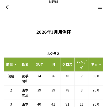
NEWS
コース
成績表
2026年度クラブ競技日程(pdf)
2026年3月月例杯
Aクラス
ハンデ
順位
氏名
OUT
IN
グロス
ネット
ィ
優勝
蓑手
34
36
70
2
68.0
陽和
2
山本
39
39
78
8
70.0
求道
3
山本
40
41
81
11
70.0