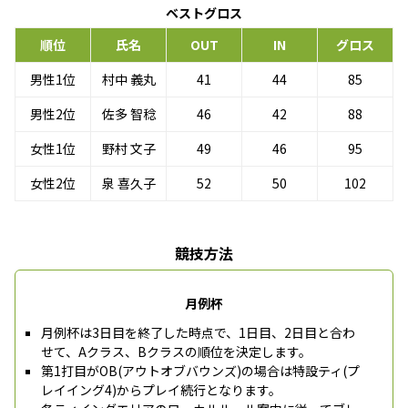
ベストグロス
順位
氏名
OUT
IN
グロス
男性1位
村中 義丸
41
44
85
男性2位
佐多 智稔
46
42
88
女性1位
野村 文子
49
46
95
女性2位
泉 喜久子
52
50
102
競技方法
月例杯
月例杯は3日目を終了した時点で、1日目、2日目と合わ
せて、Aクラス、Bクラスの順位を決定します。
第1打目がOB(アウトオブバウンズ)の場合は特設ティ(プ
レイイング4)からプレイ続行となります。