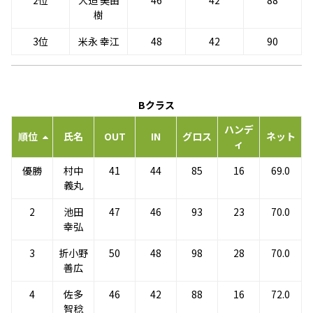
2位
大迫 美由
46
42
88
樹
3位
米永 幸江
48
42
90
Bクラス
ハンデ
順位
氏名
OUT
IN
グロス
ネット
ィ
優勝
村中
41
44
85
16
69.0
義丸
2
池田
47
46
93
23
70.0
幸弘
3
折小野
50
48
98
28
70.0
善広
4
佐多
46
42
88
16
72.0
智稔