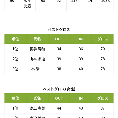
90
坂本
65
52
117
14
103.0
光春
ベストグロス
順位
氏名
OUT
IN
グロス
1位
蓑手 陽和
34
36
70
2位
山本 求道
39
39
78
3位
林 浩三
38
40
78
ベストグロス(女性)
順位
氏名
OUT
IN
グロス
1位
淵上 恵美
44
43
87